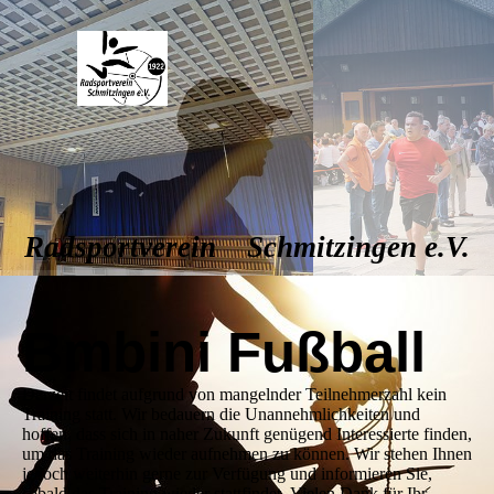
Radsportverein Schmitzingen e.V.
Bmbini Fußball
Derzeit findet aufgrund von mangelnder Teilnehmerzahl kein
Training statt. Wir bedauern die Unannehmlichkeiten und
hoffen, dass sich in naher Zukunft genügend Interessierte finden,
um das Training wieder aufnehmen zu können. Wir stehen Ihnen
jedoch weiterhin gerne zur Verfügung und informieren Sie,
sobald das Training wieder stattfindet. Vielen Dank für Ihr